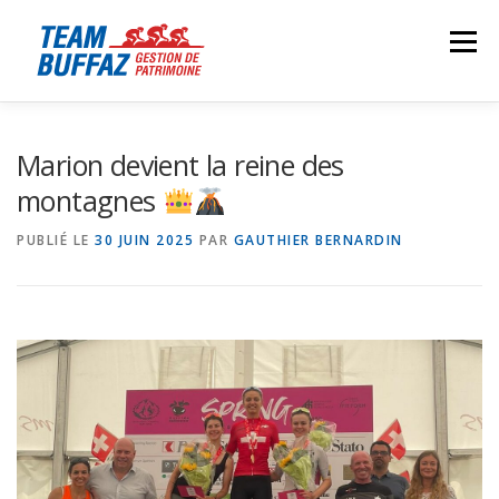
Aller
au
Menu
contenu
HOME
PRESENTATION
ACTUALITÉS
Marion devient la reine des
montagnes
ÉQUIPE
BOUTIQUE
PARTENAIRES
CONTACT
PUBLIÉ LE
30 JUIN 2025
PAR
GAUTHIER BERNARDIN