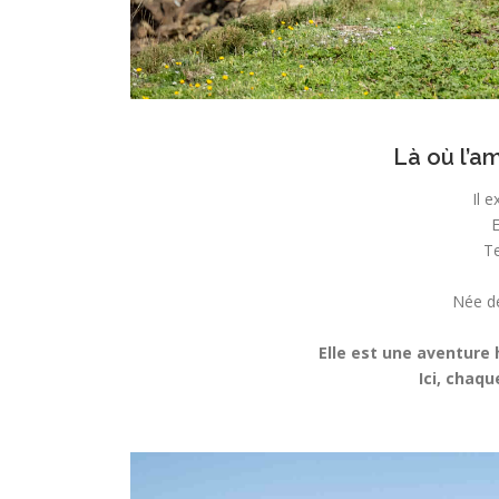
Là où l’am
Il 
E
Te
Née de
Elle est une aventure 
Ici, chaq