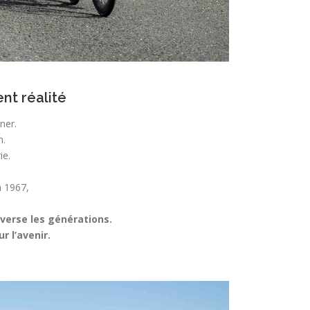
ent réalité
ner.
n.
ie.
n 1967,
averse les générations.
 l’avenir.