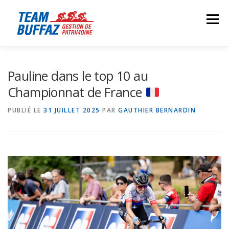
Aller
au
Menu
contenu
HOME
PRESENTATION
ACTUALITÉS
Pauline dans le top 10 au
Championnat de France
ÉQUIPE
BOUTIQUE
PARTENAIRES
CONTACT
PUBLIÉ LE
31 JUILLET 2025
PAR
GAUTHIER BERNARDIN